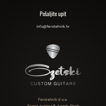
Pošaljite upit
info@ferotehnik.hr
Ferotehnik d.o.o.
Franje Jurinca 5, Ivanić-Grad