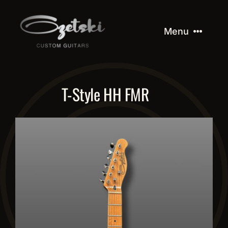
Skip
to
Menu
content
Početna
T-Style HH FMR
Decade serija
Dostupne gitare
O nama